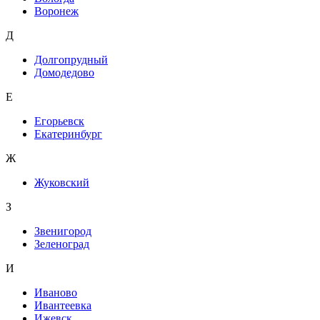
Воронеж
Д
Долгопрудный
Домодедово
Е
Егорьевск
Екатеринбург
Ж
Жуковский
З
Звенигород
Зеленоград
И
Иваново
Ивантеевка
Ижевск