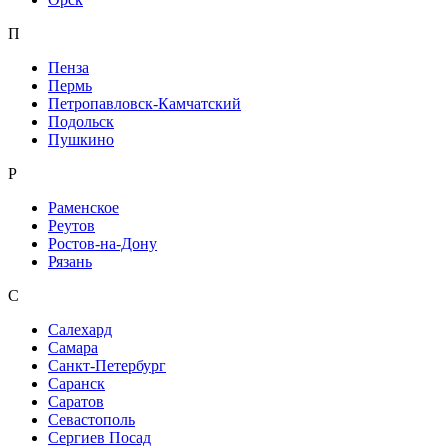
П
Пенза
Пермь
Петропавловск-Камчатский
Подольск
Пушкино
Р
Раменское
Реутов
Ростов-на-Дону
Рязань
С
Салехард
Самара
Санкт-Петербург
Саранск
Саратов
Севастополь
Сергиев Посад