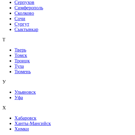
Серпухов
Симферополь
Сколково
Сочи
Сургут
Сыктывкар
Т
Тверь
Томск
Троицк
Тула
Тюмень
У
Ульяновск
Уфа
Х
Хабаровск
Ханты-Мансийск
Химки