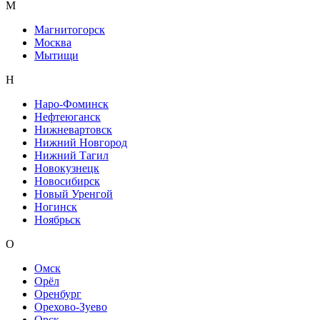
М
Магнитогорск
Москва
Мытищи
Н
Наро-Фоминск
Нефтеюганск
Нижневартовск
Нижний Новгород
Нижний Тагил
Новокузнецк
Новосибирск
Новый Уренгой
Ногинск
Ноябрьск
О
Омск
Орёл
Оренбург
Орехово-Зуево
Орск