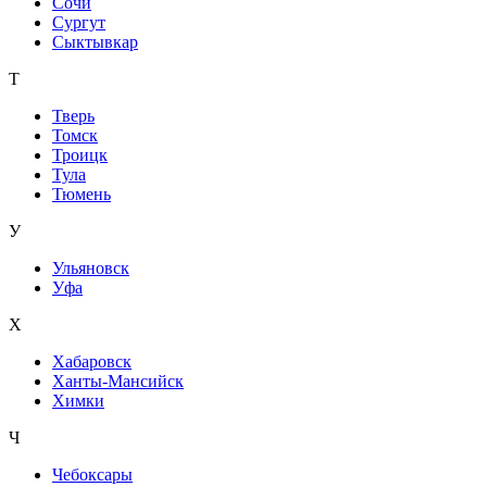
Сочи
Сургут
Сыктывкар
Т
Тверь
Томск
Троицк
Тула
Тюмень
У
Ульяновск
Уфа
Х
Хабаровск
Ханты-Мансийск
Химки
Ч
Чебоксары