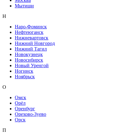
Москва
Мытищи
Н
Наро-Фоминск
Нефтеюганск
Нижневартовск
Нижний Новгород
Нижний Тагил
Новокузнецк
Новосибирск
Новый Уренгой
Ногинск
Ноябрьск
О
Омск
Орёл
Оренбург
Орехово-Зуево
Орск
П