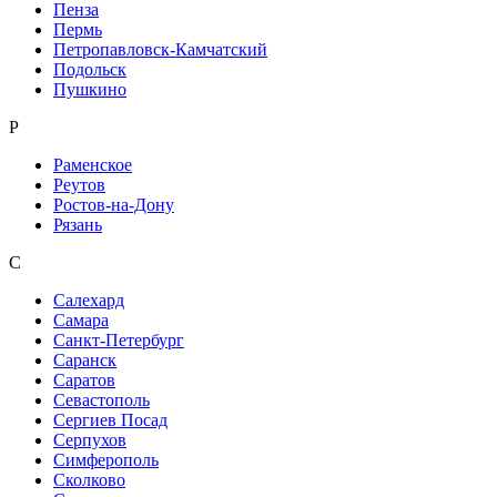
Пенза
Пермь
Петропавловск-Камчатский
Подольск
Пушкино
Р
Раменское
Реутов
Ростов-на-Дону
Рязань
С
Салехард
Самара
Санкт-Петербург
Саранск
Саратов
Севастополь
Сергиев Посад
Серпухов
Симферополь
Сколково